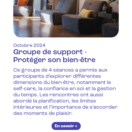
Octobre 2024
Groupe de support -
Protéger son bien-être
Ce groupe de 4 séances a permis aux
participants d’explorer différentes
dimensions du bien-être, notamment le
self-care, la confiance en soi et la gestion
du temps. Les rencontres ont aussi
abordé la planification, les limites
intérieures et l’importance de s’accorder
des moments de plaisir.
En savoir +